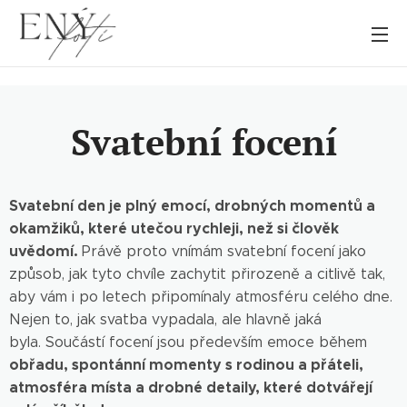
Svatební focení
Svatební den je plný emocí, drobných momentů a
okamžiků, které utečou rychleji, než si člověk
uvědomí.
Právě proto vnímám svatební focení jako
způsob, jak tyto chvíle zachytit přirozeně a citlivě tak,
aby vám i po letech připomínaly atmosféru celého dne.
Nejen to, jak svatba vypadala, ale hlavně jaká
byla.
Součástí focení jsou především emoce během
obřadu, spontánní momenty s rodinou a přáteli,
atmosféra místa a drobné detaily, které dotvářejí