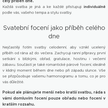
celý příběh dne.
Každá svatba je jiná a ke každé přistupuji
individuálně
podle vás, vašeho tempa a stylu svatby.
Svatební focení jako příběh celého
dne
Nejčastěji fotím svatby celodenní, aby vznikl ucelený
příběh od rána až do večera. Zachycuji ranní přípravy, první
setkání s blízkými, obřad, gratulace, hostinu i večerní
zábavu. Součástí je také romantické párové focení, ideálně
v klidný moment během dne nebo při západu slunce. Vše
se přizpůsobuje vašemu harmonogramu a tomu, co je pro
vás důležité.
Pokud ale plánujete menší nebo kratší svatbu, ráda s
vámi domluvím focení pouze obřadu nebo focení v
kratším rozsahu.