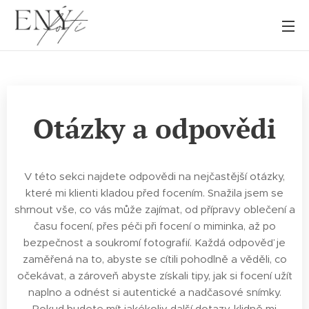
Otázky a odpovědi
V této sekci najdete odpovědi na nejčastější otázky,
které mi klienti kladou před focením. Snažila jsem se
shrnout vše, co vás může zajímat, od přípravy oblečení a
času focení, přes péči při focení o miminka, až po
bezpečnost a soukromí fotografií. Každá odpověď je
zaměřená na to, abyste se cítili pohodlně a věděli, co
očekávat, a zároveň abyste získali tipy, jak si focení užít
naplno a odnést si autentické a nadčasové snímky.
Pokud budete mít jakékoliv další dotazy, klidně mi