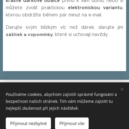
krásné dárkové obálce
přímo k vám domů, nebo si
elektronickou variantu
můžete zvolit praktickou
,
kterou obdržíte během pár minut na e-mail.
Darujte svým blízkým víc než dárek, darujte jim
zážitek a vzpomínky
, které si uchovají navždy.
Používáme cookies, abychom zajistili správné fungování a
© 2026
Anna-Marie Jelínková
bezpečnost našich stránek. Tím vám můžeme zajistit tu
IČO: 23634596
nejlepší zkušenost při jejich návštěvě.
Slavkov u Brna, Brno a celá ČR
Vytvořeno službou
Webnode
Cookies
Přijmout nezbytné
Přijmout vše