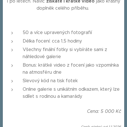
získáte i krátké video
i po letech. Navíc
jako krásný
doplněk celého příběhu.
50 a více upravených fotografií
Délka focení: cca 1,5 hodiny
Všechny finální fotky si vybíráte sami z
náhledové galerie
Bonus: krátké video z focení jako vzpomínka
na atmosféru dne
Slevový kód na tisk fotek
Online galerie s unikátním odkazem, který lze
sdílet s rodinou a kamarády
Cena: 5 000 Kč
Ceník platný od 1.1.2026