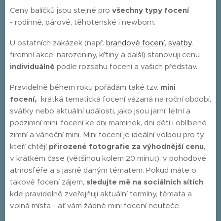
Ceny balíčků jsou stejné pro
všechny typy focení
-
rodinné, párové, těhotenské i newborn.
U ostatních zakázek (např.
brandové focení
,
svatby
,
firemní akce, narozeniny, křtiny a další) stanovuji cenu
individuálně
podle rozsahu focení a vašich představ.
Pravidelně během roku pořádám také tzv.
mini
focení,
krátká tematická focení vázaná na roční období,
svátky nebo aktuální události, jako jsou jarní, letní a
podzimní mini, focení ke dni maminek, dni dětí i oblíbené
zimní a vánoční mini. Mini focení je ideální volbou pro ty,
kteří chtějí
přirozené fotografie za výhodnější cenu
,
v krátkém čase (většinou kolem 20 minut), v pohodové
atmosféře a s jasně daným tématem. Pokud máte o
takové focení zájem,
sledujte mě na sociálních sítích
,
kde pravidelně zveřejňuji aktuální termíny, témata a
volná místa - ať vám žádné mini focení neuteče.