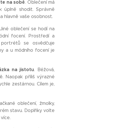
te na sobě
. Oblečení má
k úplně shodit. Správně
la hlavně vaše osobnost.
 Jiné oblečení se hodí na
ódní focení. Prostředí a
 portrétů se osvědčuje
ny a u módního focení je
zka na jistotu
. Béžová,
ě. Naopak příliš výrazné
chle zestárnou. Cílem je,
čkané oblečení, žmolky,
brém stavu. Doplňky volte
více.