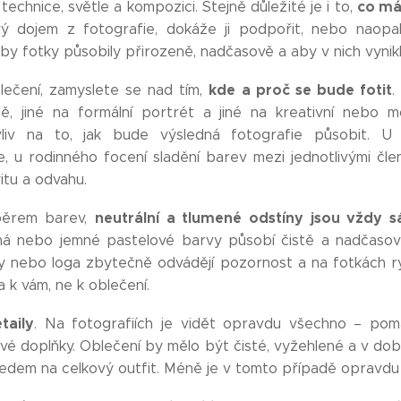
co má
technice, světle a kompozici. Stejně důležité je i to,
vý dojem z fotografie, dokáže ji podpořit, nebo naopa
by fotky působily přirozeně, nadčasově a aby v nich vynik
kde a proč se bude fotit
lečení, zamyslete se nad tím,
.
ě, jiné na formální portrét a jiné na kreativní nebo m
vliv na to, jak bude výsledná fotografie působit. U
, u rodinného focení sladění barev mezi jednotlivými čle
itu a odvahu.
neutrální a tlumené odstíny jsou vždy sá
ýběrem barev,
rná nebo jemné pastelové barvy působí čistě a nadčasov
sy nebo loga zbytečně odvádějí pozornost a na fotkách ry
k vám, ne k oblečení.
taily
. Na fotografiích je vidět opravdu všechno – poma
vé doplňky. Oblečení by mělo být čisté, vyžehlené a v do
ledem na celkový outfit. Méně je v tomto případě opravdu 