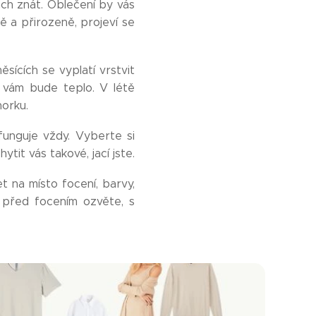
ách znát. Oblečení by vás
ě a přirozeně, projeví se
ěsících se vyplatí vrstvit
ň vám bude teplo. V létě
horku.
 funguje vždy. Vyberte si
tit vás takové, jací jste.
t na místo focení, barvy,
e před focením ozvěte, s