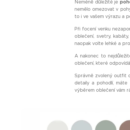
poh
Neméně důležité je
nemělo omezovat v pohybu
to i ve vašem výrazu a po
Při focení venku nezapo
oblečení, svetry, kabát
naopak volte lehké a pro
A nakonec to nejdůležit
oblečení, které odpovídá 
Správně zvolený outfit d
detaily a pohodlí, máte
výběrem oblečení vám rá