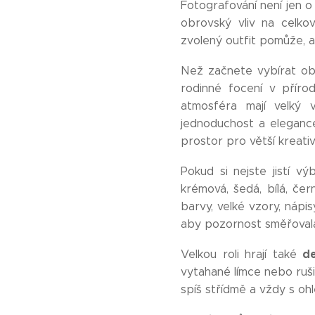
Fotografování není jen o 
obrovský vliv na celko
zvolený outfit pomůže, a
Než začnete vybírat ob
rodinné focení v přírod
atmosféra mají velký 
jednoduchost a elegance
prostor pro větší kreativ
Pokud si nejste jistí v
krémová, šedá, bílá, če
barvy, velké vzory, nápi
aby pozornost směřovala 
de
Velkou roli hrají také
vytahané límce nebo ruši
spíš střídmě a vždy s oh