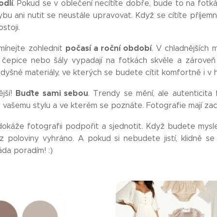
odlí
. Pokud se v oblečení necítíte dobře, bude to na fotk
 ani nutit se neustále upravovat. Když se cítíte příjemn
stoji.
počasí a roční období
mínejte zohlednit
. V chladnějších m
y, čepice nebo šály vypadají na fotkách skvěle a zárove
dyšné materiály, ve kterých se budete cítit komfortně i v 
B
uďte sami sebou
ější!
. Trendy se mění, ale autenticita
vašemu stylu a ve kterém se poznáte. Fotografie mají zachy
okáže fotografii podpořit a sjednotit. Když budete mysle
 z poloviny vyhráno. A pokud si nebudete jistí, klidně s
da poradím! :)