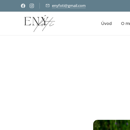
enyfoti@gmail.com
Úvod
O m