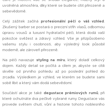
uvolněná atmosféra, díky které se budete cítit přirozeně a
sebevědomě.
Celý zážitek začíná
profesionální péčí o váš vzhled
.
Zkušený barber se postará o precizní střih vlasů, odbornou
úpravu vousů a luxusní hydratační péči, která dodá vaší
pokožce svěžest a zdravý vzhled. Vše je přizpůsobeno
vašemu stylu i osobnosti, aby výsledný look působil
moderně, ale zároveň přirozeně.
Na péči navazuje
styling na míru
, který doladí celkový
dojem. Každý detail se počítá a cílem je, abyste se cítili
skvěle od prvního pohledu až po poslední pohled do
zrcadla. Výsledkem je vzhled, ve kterém se budete sami
sobě líbit a který vám dodá sebevědomí.
Součástí akce je také
degustace prémiových rumů
, při
které ochutnáte dva pečlivě vybrané rumy. Degustace vás
provede světem chutí, vůní a historie tohoto noblesního