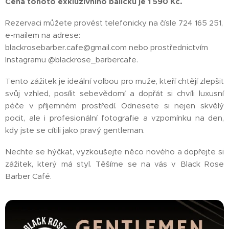
Cena tohoto exkluzivního balíčku je 1 590 Kč.
Rezervaci můžete provést telefonicky na čísle 724 165 251,
e-mailem na adrese:
blackrosebarber.cafe@gmail.com nebo prostřednictvím
Instagramu @blackrose_barbercafe.
Tento zážitek je ideální volbou pro muže, kteří chtějí zlepšit
svůj vzhled, posílit sebevědomí a dopřát si chvíli luxusní
péče v příjemném prostředí. Odnesete si nejen skvělý
pocit, ale i profesionální fotografie a vzpomínku na den,
kdy jste se cítili jako pravý gentleman.
Nechte se hýčkat, vyzkoušejte něco nového a dopřejte si
zážitek, který má styl. Těšíme se na vás v Black Rose
Barber Café. 🖤✂️🥃