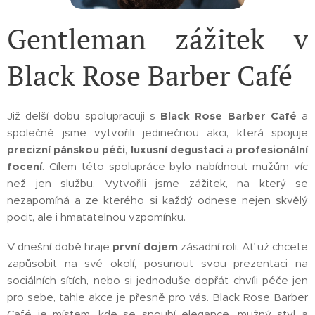
Gentleman zážitek v
Black Rose Barber Café
Již delší dobu spolupracuji s
Black Rose Barber Café
a
společně jsme vytvořili jedinečnou akci, která spojuje
precizní pánskou péči
,
luxusní degustaci
a
profesionální
focení
. Cílem této spolupráce bylo nabídnout mužům víc
než jen službu. Vytvořili jsme zážitek, na který se
nezapomíná a ze kterého si každý odnese nejen skvělý
pocit, ale i hmatatelnou vzpomínku.
V dnešní době hraje
první dojem
zásadní roli. Ať už chcete
zapůsobit na své okolí, posunout svou prezentaci na
sociálních sítích, nebo si jednoduše dopřát chvíli péče jen
pro sebe, tahle akce je přesně pro vás. Black Rose Barber
Café je místem, kde se snoubí elegance, mužný styl a