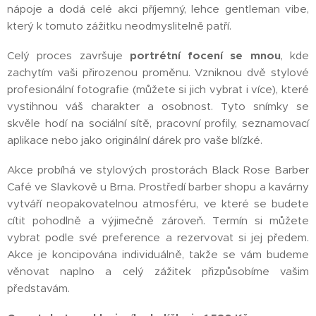
nápoje a dodá celé akci příjemný, lehce gentleman vibe,
který k tomuto zážitku neodmyslitelně patří.
Celý proces završuje
portrétní focení se mnou
, kde
zachytím vaši přirozenou proměnu. Vzniknou dvě stylové
profesionální fotografie (můžete si jich vybrat i více), které
vystihnou váš charakter a osobnost. Tyto snímky se
skvěle hodí na sociální sítě, pracovní profily, seznamovací
aplikace nebo jako originální dárek pro vaše blízké.
Akce probíhá ve stylových prostorách Black Rose Barber
Café ve Slavkově u Brna. Prostředí barber shopu a kavárny
vytváří neopakovatelnou atmosféru, ve které se budete
cítit pohodlně a výjimečně zároveň. Termín si můžete
vybrat podle své preference a rezervovat si jej předem.
Akce je koncipována individuálně, takže se vám budeme
věnovat naplno a celý zážitek přizpůsobíme vašim
představám.